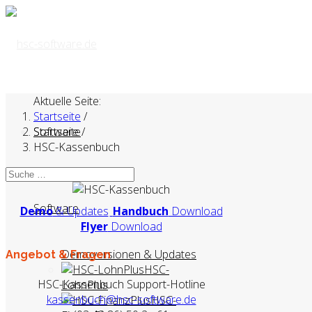
Aktuelle Seite:
Startseite
/
Startseite
Software
/
HSC-Kassenbuch
Software
Demo
& Updates
Handbuch
Download
Flyer
Download
Demoversionen & Updates
Angebot & Fragen
HSC-
HSC-Kassenbuch Support-Hotline
LohnPlus
kassenbuch@hsc-software.de
HSC-