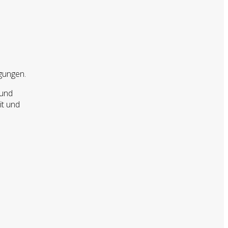
gungen.
 und
it und