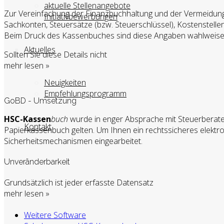
aktuelle Stellenangebote
Zur Vereinfachung der Finanzbuchhaltung und der Vermeidu
Initiativbewerbungen
Sachkonten, Steuersätze (bzw. Steuerschlüssel), Kostenstelle
Beim Druck des Kassenbuches sind diese Angaben wahlweise 
Aktuelles
Sollten Sie diese Details nicht
mehr lesen »
Neuigkeiten
Empfehlungsprogramm
GoBD - Umsetzung
HSC-Kassen
buch
wurde in enger Absprache mit Steuerberatern
Kontakt
Papierkassenbuch gelten. Um Ihnen ein rechtssicheres elekt
Sicherheitsmechanismen eingearbeitet.
Unveränderbarkeit
Grundsätzlich ist jeder erfasste Datensatz
mehr lesen »
Weitere Software