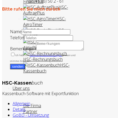
(03 43 86) 50 2 - 61
FinanzPlus
HSC-
Bitte rufen Sie mich zurück
AuftragPlus
HSC-
AgroTimer
HSC-
Name
PachtPlus
Telefon
HSC-
AktiePlus
Bemerkungen
Ich habe die
Datenschutzbestimmungen
gelesen und
HSC-Rechnungsbuch
stimme ihnen zu.
HSC-
senden
Kassenbuch
HSC-Kassen
buch
Über uns
Kassenbuch-Software mit Exportfunktion
Allgemein
Die Firma
Details
Partner
GoBD - Umsetzung