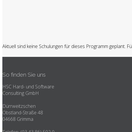
Aktuell sind keine Schulungen für dieses Programm geplant. Fü
So finden Sie uns
HSC Hard- und Software
Consulting GmbH
Dürrweitzschen
Obstland-Straße 48
04668 Grimma
Telefon: (03 43 86) 502 0