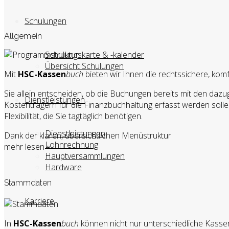
Schulungen
Allgemein
Schulungskarte & -kalender
Übersicht Schulungen
Mit
HSC-Kassen
buch
bieten wir Ihnen die rechtssichere, ko
Sie allein entscheiden, ob die Buchungen bereits mit den da
Dienstleistungen
Kostenträgern für die Finanzbuchhaltung erfasst werden solle
Flexibilität, die Sie tagtäglich benötigen.
Dienstleistungen
Dank der klaren, übersichtlichen Menüstruktur
Lohnrechnung
mehr lesen »
Hauptversammlungen
Hardware
Stammdaten
Karriere
In
HSC-Kassen
buch
können nicht nur unterschiedliche Kasse