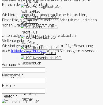
FinanzPlus
Bereich der Datenverarbeitung.
HSC-
AuftragPlus
Wir bieten Ihnen unter anderem flache Hierarchien,
HSC-
Flexibilität, ein familienfreundliches Arbeitsklima und einen
AgroTimer
hohen Grad an Mitbestimmung.
HSC-
PachtPlus
Unten aufgeführt finden Sie unsere aktuellen
HSC-
Stellenangebote.
AktiePlus
Wir sind gespannt auf Ihre aussagekräftige Bewerbung -
auch
Initiativbewerbungen
können Sie uns gern zusenden.
HSC-Rechnungsbuch
HSC-
Kassenbuch
Vorname
*
Nachname
*
Über uns
E-Mail
*
Die Firma
Telefon
*
Partner
+49