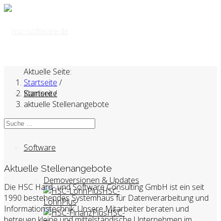
Aktuelle Seite:
Startseite
/
Startseite
Karriere
/
aktuelle Stellenangebote
Software
Aktuelle Stellenangebote
Demoversionen & Updates
Die HSC Hard- und Software Consulting GmbH ist ein seit
HSC-
1990 bestehendes Systemhaus für Datenverarbeitung und
LohnPlus
Informationstechnik. Unsere Mitarbeiter beraten und
HSC-
betreuen kleine und mittelständische Unternehmen im