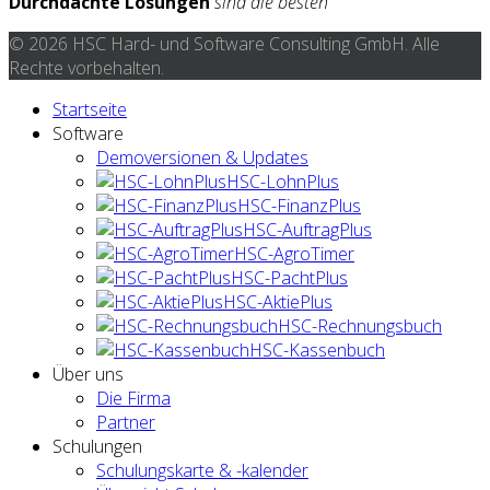
Durchdachte Lösungen
sind die besten
© 2026 HSC Hard- und Software Consulting GmbH. Alle
Rechte vorbehalten.
Startseite
Software
Demoversionen & Updates
HSC-LohnPlus
HSC-FinanzPlus
HSC-AuftragPlus
HSC-AgroTimer
HSC-PachtPlus
HSC-AktiePlus
HSC-Rechnungsbuch
HSC-Kassenbuch
Über uns
Die Firma
Partner
Schulungen
Schulungskarte & -kalender