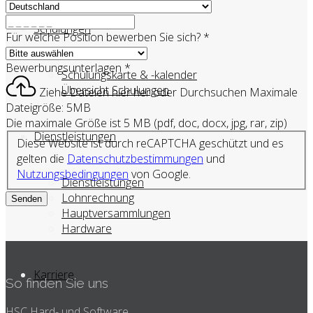
Schulungen
Für welche Position bewerben Sie sich?
*
Bewerbungsunterlagen
*
Schulungskarte & -kalender
Übersicht Schulungen
Ziehe Dateien hier her oder
Durchsuchen
Maximale
Dateigröße: 5MB
Die maximale Größe ist 5 MB (pdf, doc, docx, jpg, rar, zip)
Dienstleistungen
Diese Website ist durch reCAPTCHA geschützt und es
gelten die
Datenschutzbestimmungen
und
Nutzungsbedingungen
von Google.
Dienstleistungen
Lohnrechnung
Senden
Hauptversammlungen
Hardware
Karriere
So finden Sie uns
HSC Hard- und Software