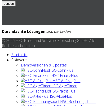
senden
Durchdachte Lösungen
sind die besten
© 2026 HSC Hard- und Software Consulting GmbH. Alle
Rechte vorbehalten.
Startseite
Software
Demoversionen & Updates
HSC-LohnPlus
HSC-FinanzPlus
HSC-AuftragPlus
HSC-AgroTimer
HSC-PachtPlus
HSC-AktiePlus
HSC-Rechnungsbuch