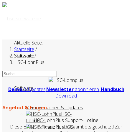
Aktuelle Seite:
Startseite
/
Startseite
Software
/
HSC-LohnPlus
Software
Demo
& Updates
Newsletter
abonnieren
Handbuch
Download
Demoversionen & Updates
Angebot & Fragen
HSC-
HSC-LohnPlus Support-Hotline
LohnPlus
Diese E-Mail-Adresse ist vor Spambots geschützt! Zur
HSC-