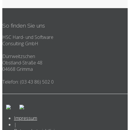
So finden Sie uns
HSC Hard- und Software
Consulting GmbH
Dürrweitzschen
Obstland-Straße 48
04668 Grimma
Telefon: (03 43 86) 502 0
Impressum
|