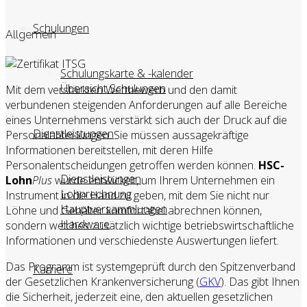
Schulungen
Allgemein
Schulungskarte & -kalender
Übersicht Schulungen
Mit dem verstärkten Wettbewerb und den damit
verbundenen steigenden Anforderungen auf alle Bereiche
eines Unternehmens verstärkt sich auch der Druck auf die
Dienstleistungen
Personalabtei-lungen. Sie müssen aussagekräftige
Informationen bereitstellen, mit deren Hilfe
Personalentscheidungen getroffen werden können.
HSC-
Dienstleistungen
Lohn
Plus
wurde entwickelt, um Ihrem Unternehmen ein
Lohnrechnung
Instrument in die Hand zu geben, mit dem Sie nicht nur
Hauptversammlungen
Löhne und Gehälter komfortabel abrechnen können,
Hardware
sondern welches zusätzlich wichtige betriebswirtschaftliche
Informationen und verschiedenste Auswertungen liefert.
Das Programm ist systemgeprüft durch den Spitzenverband
Karriere
der Gesetzlichen Krankenversicherung (
GKV
). Das gibt Ihnen
die Sicherheit, jederzeit eine, den aktuellen gesetzlichen