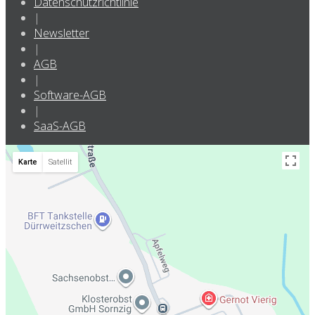
Datenschutzrichtlinie
|
Newsletter
|
AGB
|
Software-AGB
|
SaaS-AGB
Karte
Satellit