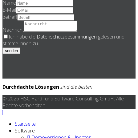
Name
E-Mail
betreff
Nachricht
Ich habe die
Datenschutzbestimmungen
gelesen und
stimme ihnen zu.
senden
Durchdachte Lösungen
sind die besten
© 2026 HSC Hard- und Software Consulting GmbH. Alle
Rechte vorbehalten.
Startseite
Software
Demoversionen & Updates