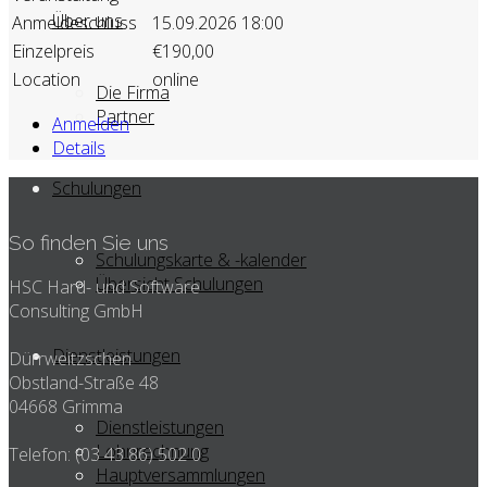
Über uns
Anmeldeschluss
15.09.2026 18:00
Einzelpreis
€190,00
Location
online
Die Firma
Partner
Anmelden
Details
Schulungen
So finden Sie uns
Schulungskarte & -kalender
Übersicht Schulungen
HSC Hard- und Software
Consulting GmbH
Dienstleistungen
Dürrweitzschen
Obstland-Straße 48
04668 Grimma
Dienstleistungen
Lohnrechnung
Telefon: (03 43 86) 502 0
Hauptversammlungen