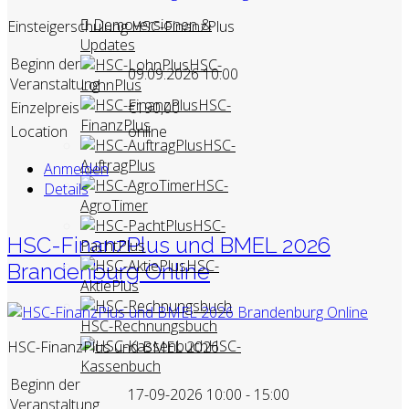
Demoversionen &
Einsteigerschulung HSC-FinanzPlus
Updates
Beginn der
HSC-
09.09.2026 10:00
Veranstaltung
LohnPlus
HSC-
Einzelpreis
€190,00
FinanzPlus
Location
online
HSC-
AuftragPlus
Anmelden
HSC-
Details
AgroTimer
HSC-
HSC-FinanzPlus und BMEL 2026
PachtPlus
HSC-
Brandenburg Online
AktiePlus
HSC-Rechnungsbuch
HSC-
HSC-FinanzPlus und BMEL 2026
Kassenbuch
Beginn der
17-09-2026
10:00 - 15:00
Veranstaltung