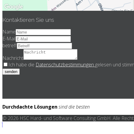
Kontaktieren Sie uns
Name
E-Mail
betreff
Nachricht
Ich habe die
Datenschutzbestimmungen
gelesen und stimm
senden
Durchdachte Lösungen
sind die besten
© 2026 HSC Hard- und Software Consulting GmbH. Alle Recht