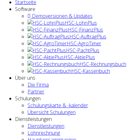
Startseite
Software
Demoversionen & Updates
HSC-LohnPlus
HSC-FinanzPlus
HSC-AuftragPlus
HSC-AgroTimer
HSC-PachtPlus
HSC-AktiePlus
HSC-Rechnungsbuch
HSC-Kassenbuch
Über uns
Die Firma
Partner
Schulungen
Schulungskarte & -kalender
Übersicht Schulungen
Dienstleistungen
Dienstleistungen
Lohnrechnung
Hauptversammlungen