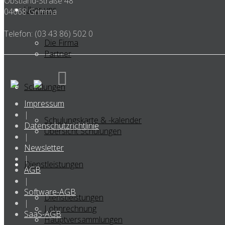
Obstland-Straße 48
Über uns
04668 Grimma
Telefon: (03 43 86) 502 0
Die Firma
Partner
Schulungen
Impressum
|
Schulungskarte & -kalender
Datenschutzrichtlinie
Übersicht Schulungen
|
Newsletter
|
Dienstleistungen
AGB
|
Software-AGB
Dienstleistungen
|
Lohnrechnung
SaaS-AGB
Hauptversammlungen