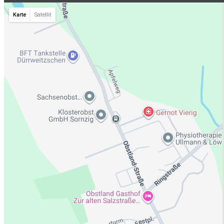
Hardware
Karte
Satellit
Karriere
aktuelle Stellenangebote
Initiativbewerbungen
Aktuelles
Neuigkeiten
Empfehlungsprogramm
Kontakt