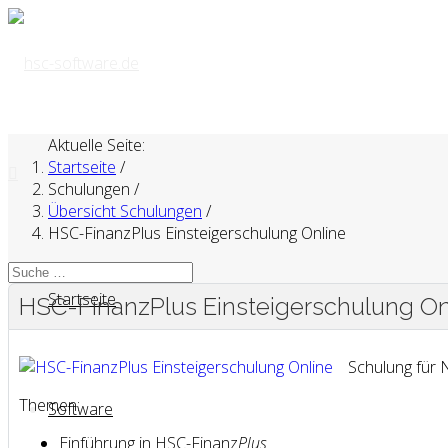
Aktuelle Seite:
Startseite
/
Schulungen
/
Übersicht Schulungen
/
HSC-FinanzPlus Einsteigerschulung Online
Startseite
HSC-FinanzPlus Einsteigerschulung On
Schulung für
Themen:
Software
Einführung in HSC-Finanz
Plus