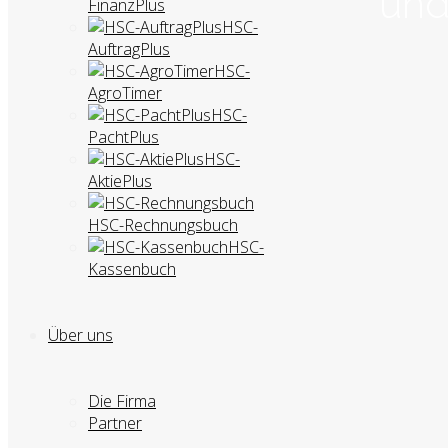
und
FinanzPlus
HSC-
AuftragPlus
HSC-
AgroTimer
HSC-
PachtPlus
HSC-
AktiePlus
HSC-Rechnungsbuch
HSC-
Kassenbuch
Über uns
Die Firma
Partner