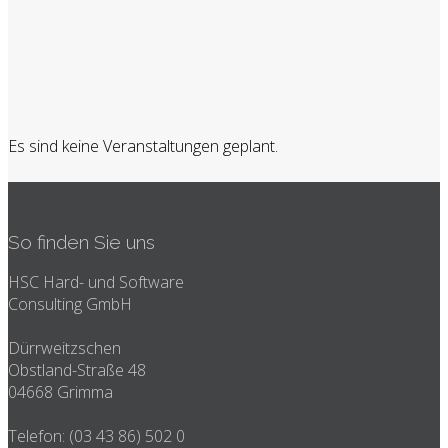
Es sind keine Veranstaltungen geplant.
So finden Sie uns
HSC Hard- und Software
Consulting GmbH
Dürrweitzschen
Obstland-Straße 48
04668 Grimma
Telefon: (03 43 86) 502 0