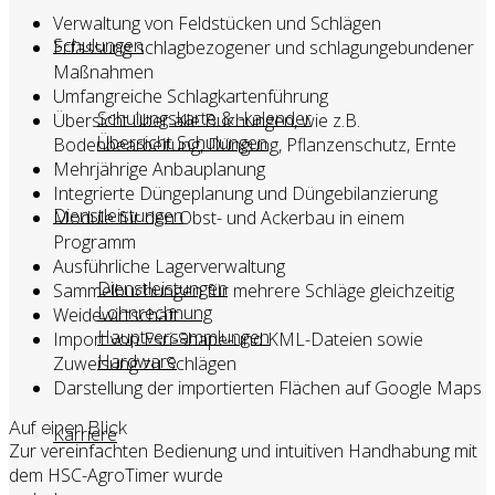
Verwaltung von Feldstücken und Schlägen
Schulungen
Erfassung schlagbezogener und schlagungebundener
Maßnahmen
Umfangreiche Schlagkartenführung
Schulungskarte & -kalender
Übersicht über alle Buchungen, wie z.B.
Übersicht Schulungen
Bodenbearbeitung, Düngung, Pflanzenschutz, Ernte
Mehrjährige Anbauplanung
Integrierte Düngeplanung und Düngebilanzierung
Dienstleistungen
Module für den Obst- und Ackerbau in einem
Programm
Ausführliche Lagerverwaltung
Dienstleistungen
Sammelbuchungen für mehrere Schläge gleichzeitig
Lohnrechnung
Weidewirtschaft
Hauptversammlungen
Import von Esri-Shape-und KML-Dateien sowie
Hardware
Zuweisung zu Schlägen
Darstellung der importierten Flächen auf Google Maps
Auf einen Blick
Karriere
Zur vereinfachten Bedienung und intuitiven Handhabung mit
dem HSC-AgroTimer wurde