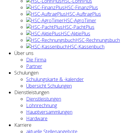
HSC-LohnPlus
HSC-FinanzPlus
HSC-AuftragPlus
HSC-AgroTimer
HSC-PachtPlus
HSC-AktiePlus
HSC-Rechnungsbuch
HSC-Kassenbuch
Über uns
Die Firma
Partner
Schulungen
Schulungskarte & -kalender
Übersicht Schulungen
Dienstleistungen
Dienstleistungen
Lohnrechnung
Hauptversammlungen
Hardware
Karriere
aktuelle Stellenangebote