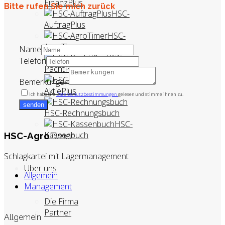
FinanzPlus
Bitte rufen Sie mich zurück
HSC-
AuftragPlus
HSC-
AgroTimer
Name
HSC-
Telefon
PachtPlus
HSC-
Bemerkungen
AktiePlus
Ich habe die
Datenschutzbestimmungen
gelesen und stimme ihnen zu.
senden
HSC-Rechnungsbuch
HSC-
Kassenbuch
HSC-Agro
Timer
Schlagkartei mit Lagermanagement
Über uns
Allgemein
Management
Die Firma
Partner
Allgemein