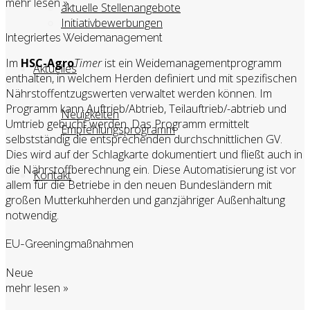
mehr lesen »
aktuelle Stellenangebote
Initiativbewerbungen
Integriertes Weidemanagement
Im
HSC-Agro
Timer
ist ein Weidemanagementprogramm
Aktuelles
enthalten, in welchem Herden definiert und mit spezifischen
Nährstoffentzugswerten verwaltet werden können. Im
Programm kann Auftrieb/Abtrieb, Teilauftrieb/-abtrieb und
Neuigkeiten
Umtrieb gebucht werden. Das Programm ermittelt
Empfehlungsprogramm
selbstständig die entsprechenden durchschnittlichen GV.
Dies wird auf der Schlagkarte dokumentiert und fließt auch in
die Nährstoffberechnung ein. Diese Automatisierung ist vor
Kontakt
allem für die Betriebe in den neuen Bundesländern mit
großen Mutterkuhherden und ganzjähriger Außenhaltung
notwendig.
EU-Greeningmaßnahmen
Neue
mehr lesen »