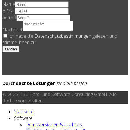
Name
E-Mail
betreff
Nachricht
Ich habe die
Datenschutzbestimmungen
gelesen und
stimme ihnen zu.
senden
Durchdachte Lösungen
sind die besten
© 2026 HSC Hard- und Software Consulting GmbH. Alle
Rechte vorbehalten.
Startseite
Software
Demoversionen & Updates