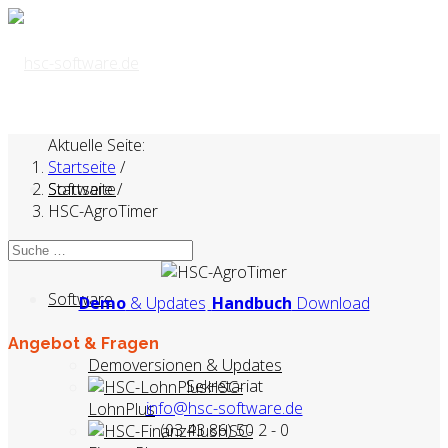
Aktuelle Seite:
Startseite
/
Startseite
Software
/
HSC-AgroTimer
Software
Demo
& Updates
Handbuch
Download
Angebot & Fragen
Demoversionen & Updates
Sekretariat
HSC-
info@hsc-software.de
LohnPlus
(03 43 86) 50 2 - 0
HSC-