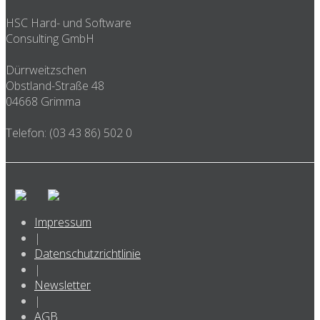
HSC Hard- und Software
Consulting GmbH
Dürrweitzschen
Obstland-Straße 48
04668 Grimma
Telefon: (03 43 86) 502 0
Impressum
|
Datenschutzrichtlinie
|
Newsletter
|
AGB