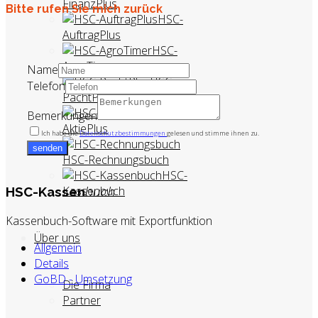
FinanzPlus
Bitte rufen Sie mich zurück
HSC-
AuftragPlus
HSC-
AgroTimer
Name
HSC-
Telefon
PachtPlus
HSC-
Bemerkungen
AktiePlus
Ich habe die
Datenschutzbestimmungen
gelesen und stimme ihnen zu.
senden
HSC-Rechnungsbuch
HSC-
Kassenbuch
HSC-Kassen
buch
Kassenbuch-Software mit Exportfunktion
Über uns
Allgemein
Details
GoBD - Umsetzung
Die Firma
Partner