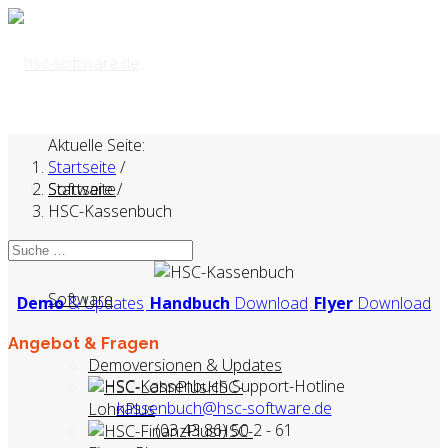
Aktuelle Seite:
Startseite
/
Startseite
Software
/
HSC-Kassenbuch
Software
Demo
& Updates
Handbuch
Download
Flyer
Download
Angebot & Fragen
Demoversionen & Updates
HSC-Kassenbuch Support-Hotline
HSC-
kassenbuch@hsc-software.de
LohnPlus
(03 43 86) 50 2 - 61
HSC-