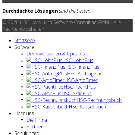
Durchdachte Lösungen
sind die besten
© 2026 HSC Hard- und Software Consulting GmbH. Alle
Rechte vorbehalten.
Startseite
Software
Demoversionen & Updates
HSC-LohnPlus
HSC-FinanzPlus
HSC-AuftragPlus
HSC-AgroTimer
HSC-PachtPlus
HSC-AktiePlus
HSC-Rechnungsbuch
HSC-Kassenbuch
Über uns
Die Firma
Partner
Schulungen