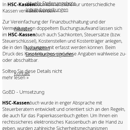
aktuelle Stellenangebote
In
HSC-Kassen
buch
können nicht nur unterschiedliche
Initiativbewerbungen
Kassen verwaltet werden.
Zur Vereinfachung der Finanzbuchhaltung und der
Vermeidung von doppeltem Buchungsaufwand lassen sich
Aktuelles
im
HSC-Kassen
buch
auch Sachkonten, Steuersätze (bzw.
Steuerschlüssel), Kostenstellen und Kostenträger anlegen,
die in den Buchungen mit erfasst werden können. Beim
Neuigkeiten
Druck des Kassenbuches sind diese Angaben wahlweise zu-
Empfehlungsprogramm
oder abschaltbar.
Sollten Sie diese Details nicht
Kontakt
mehr lesen »
GoBD - Umsetzung
HSC-Kassen
buch
wurde in enger Absprache mit
Steuerberatern entwickelt und orientiert sich an den Regeln,
die auch für das Papierkassenbuch gelten. Um Ihnen ein
rechtssicheres elektronisches Kassenbuch an die Hand zu
geben, wurden zahlreiche Sicherheitsmechanismen