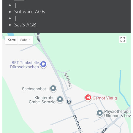
|
Software-AGB
|
SaaS-AGB
Karte
Satellit