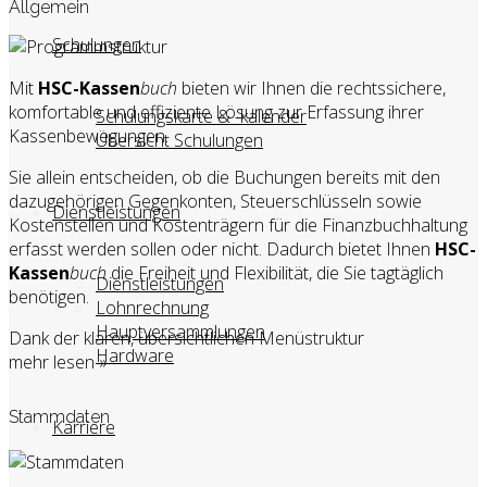
Allgemein
Schulungen
Mit
HSC-Kassen
buch
bieten wir Ihnen die rechtssichere,
komfortable und effiziente Lösung zur Erfassung ihrer
Schulungskarte & -kalender
Kassenbewegungen.
Übersicht Schulungen
Sie allein entscheiden, ob die Buchungen bereits mit den
dazugehörigen Gegenkonten, Steuerschlüsseln sowie
Dienstleistungen
Kostenstellen und Kostenträgern für die Finanzbuchhaltung
erfasst werden sollen oder nicht. Dadurch bietet Ihnen
HSC-
Kassen
buch
die Freiheit und Flexibilität, die Sie tagtäglich
Dienstleistungen
benötigen.
Lohnrechnung
Hauptversammlungen
Dank der klaren, übersichtlichen Menüstruktur
Hardware
mehr lesen »
Stammdaten
Karriere